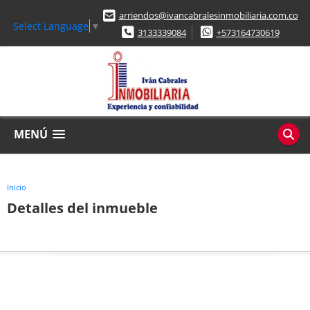
arriendos@ivancabralesinmobiliaria.com.co
Select Language
▼
3133339084
+573164730619
MENÚ
Inicio
Detalles del inmueble