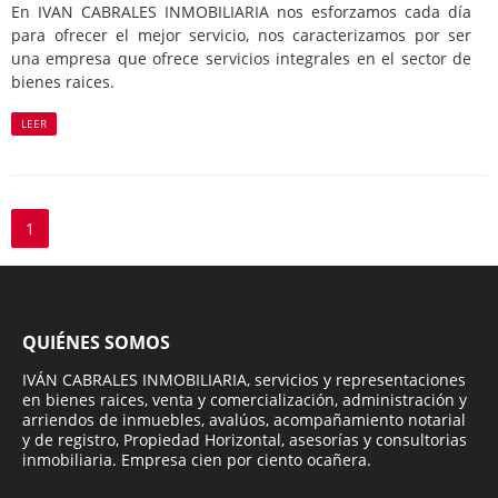
En IVAN CABRALES INMOBILIARIA nos esforzamos cada día
para ofrecer el mejor servicio, nos caracterizamos por ser
una empresa que ofrece servicios integrales en el sector de
bienes raices.
LEER
1
QUIÉNES SOMOS
IVÁN CABRALES INMOBILIARIA, servicios y representaciones
en bienes raices, venta y comercialización, administración y
arriendos de inmuebles, avalúos, acompañamiento notarial
y de registro, Propiedad Horizontal, asesorías y consultorias
inmobiliaria. Empresa cien por ciento ocañera.