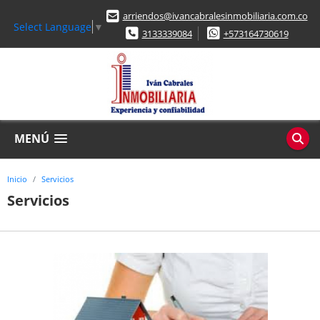
arriendos@ivancabralesinmobiliaria.com.co
Select Language
▼
3133339084
+573164730619
MENÚ
Inicio
Servicios
Servicios