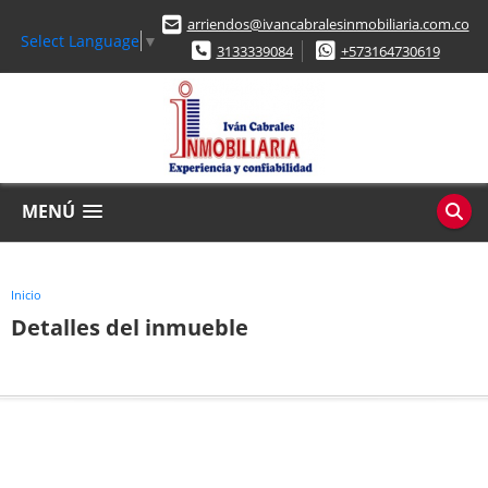
arriendos@ivancabralesinmobiliaria.com.co
Select Language
▼
3133339084
+573164730619
MENÚ
Inicio
Detalles del inmueble