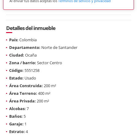
Al enviar tus datos aceptas los
Términos de servicio y privacidad
Detalles del inmueble
País:
Colombia
Departamento:
Norte de Santander
Ciudad:
Ocaña
Zona / barrio:
Sector Centro
Código:
5551258
Estado:
Usado
Área Construida:
200 m²
Área Terreno:
400 m²
Área Privada:
200 m²
Alcobas:
7
Baños:
5
Garaje:
1
Estrato:
4