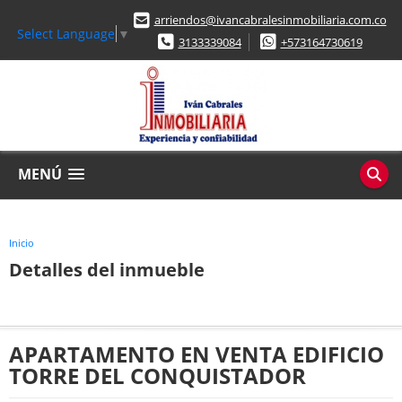
arriendos@ivancabralesinmobiliaria.com.co
Select Language
▼
3133339084
+573164730619
MENÚ
Inicio
Detalles del inmueble
APARTAMENTO EN VENTA EDIFICIO
TORRE DEL CONQUISTADOR