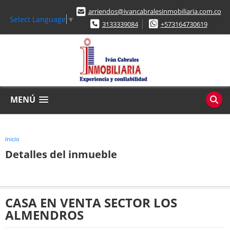
arriendos@ivancabralesinmobiliaria.com.co
Select Language
▼
3133339084
+573164730619
MENÚ
Inicio
Detalles del inmueble
CASA EN VENTA SECTOR LOS
ALMENDROS