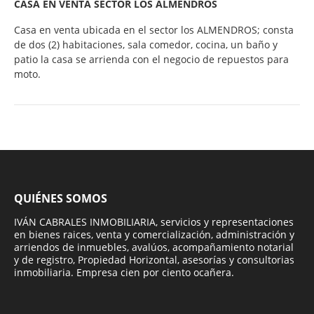
CASA EN VENTA SECTOR LOS ALMENDROS
Casa en venta ubicada en el sector los ALMENDROS; consta
de dos (2) habitaciones, sala comedor, cocina, un baño y
patio la casa se arrienda con el negocio de repuestos para
moto.
QUIÉNES SOMOS
IVÁN CABRALES INMOBILIARIA, servicios y representaciones
en bienes raices, venta y comercialización, administración y
arriendos de inmuebles, avalúos, acompañamiento notarial
y de registro, Propiedad Horizontal, asesorías y consultorias
inmobiliaria. Empresa cien por ciento ocañera.