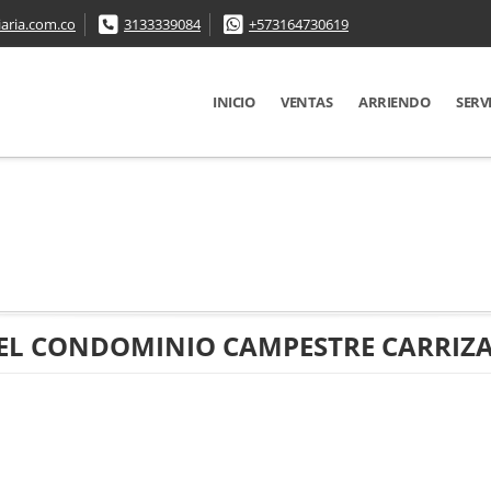
aria.com.co
3133339084
+573164730619
INICIO
VENTAS
ARRIENDO
SERV
 EL CONDOMINIO CAMPESTRE CARRIZ