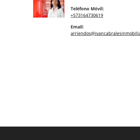
Teléfono Móvil:
+573164730619
Email:
arriendos@ivancabralesinmobili