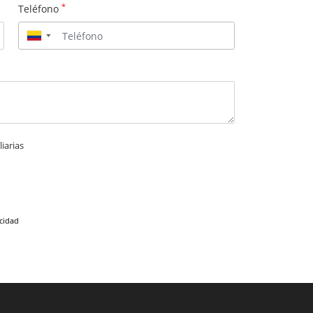
*
Teléfono
▼
iarias
acidad