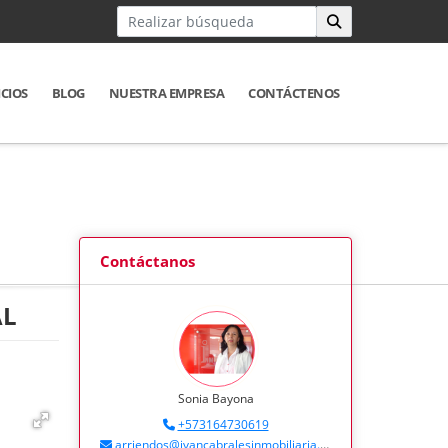
ICIOS
BLOG
NUESTRA EMPRESA
CONTÁCTENOS
Contáctanos
AL
Sonia Bayona
+573164730619
arriendos@ivancabralesinmobiliaria.com.co