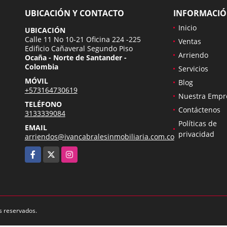
UBICACIÓN Y CONTACTO
INFORMACI
Inicio
UBICACIÓN
Calle 11 No 10-21 Oficina 224 -225
Ventas
Edificio Cañaveral Segundo Piso
Arriendo
Ocaña - Norte de Santander -
Colombia
Servicios
MÓVIL
Blog
+573164730619
Nuestra Empr
TELÉFONO
Contáctenos
3133339084
Políticas de
EMAIL
privacidad
arriendos@ivancabralesinmobiliaria.com.co
Facebook
X
Instagram
s reservados.