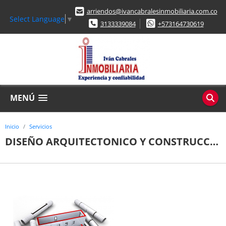
arriendos@ivancabralesinmobiliaria.com.co
Select Language
▼
3133339084
+573164730619
MENÚ
Inicio
Servicios
DISEÑO ARQUITECTONICO Y CONSTRUCCIÓN