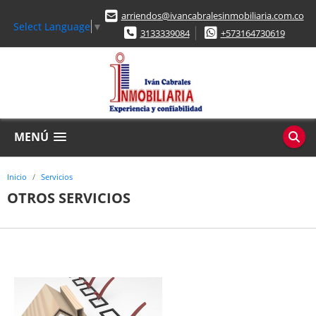
arriendos@ivancabralesinmobiliaria.com.co
Select Language
▼
3133339084
+573164730619
MENÚ
Inicio
Servicios
OTROS SERVICIOS