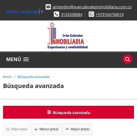
arriendos@ivancabralesinmobiliaria.com.co
Select Language
▼
3133339084
+573164730619
MENÚ
Inicio
Búsqueda avanzada
Búsqueda avanzada
Búsqueda avanzada
Más nuevo
Menor precio
Mayor precio