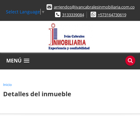
arriendos@ivancabralesinmobiliaria.com.co
Select Language
▼
3133339084
+573164730619
MENÚ
Inicio
Detalles del inmueble