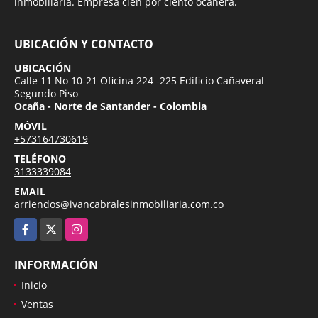
inmobiliaria. Empresa cien por ciento ocañera.
UBICACIÓN Y CONTACTO
UBICACIÓN
Calle 11 No 10-21 Oficina 224 -225 Edificio Cañaveral
Segundo Piso
Ocaña - Norte de Santander - Colombia
MÓVIL
+573164730619
TELÉFONO
3133339084
EMAIL
arriendos@ivancabralesinmobiliaria.com.co
Facebook
X
Instagram
INFORMACIÓN
Inicio
Ventas